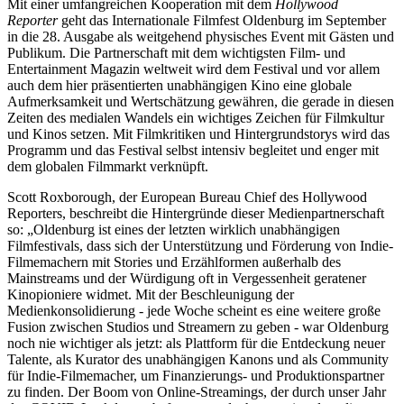
Mit einer umfangreichen Kooperation mit dem
Hollywood
Reporter
geht das Internationale Filmfest Oldenburg im September
in die 28. Ausgabe als weitgehend physisches Event mit Gästen und
Publikum. Die Partnerschaft mit dem wichtigsten Film- und
Entertainment Magazin weltweit wird dem Festival und vor allem
auch dem hier präsentierten unabhängigen Kino eine globale
Aufmerksamkeit und Wertschätzung gewähren, die gerade in diesen
Zeiten des medialen Wandels ein wichtiges Zeichen für Filmkultur
und Kinos setzen. Mit Filmkritiken und Hintergrundstorys wird das
Programm und das Festival selbst intensiv begleitet und enger mit
dem globalen Filmmarkt verknüpft.
Scott Roxborough, der European Bureau Chief des Hollywood
Reporters, beschreibt die Hintergründe dieser Medienpartnerschaft
so: „Oldenburg ist eines der letzten wirklich unabhängigen
Filmfestivals, dass sich der Unterstützung und Förderung von Indie-
Filmemachern mit Stories und Erzählformen außerhalb des
Mainstreams und der Würdigung oft in Vergessenheit geratener
Kinopioniere widmet. Mit der Beschleunigung der
Medienkonsolidierung - jede Woche scheint es eine weitere große
Fusion zwischen Studios und Streamern zu geben - war Oldenburg
noch nie wichtiger als jetzt: als Plattform für die Entdeckung neuer
Talente, als Kurator des unabhängigen Kanons und als Community
für Indie-Filmemacher, um Finanzierungs- und Produktionspartner
zu finden. Der Boom von Online-Streamings, der durch unser Jahr