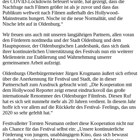
des COVID-Lockdowns befeuert wurde, hat gezeigt, dass die
Nachfrage nach Filmen größer ist als je zuvor und dass das
Publikum weltweit nach Filmen außerhalb des Hollywood-
Mainstreams hungert. Nische ist die neue Normalität, und die
Nische lebt auf in Oldenburg.“
Wir freuen uns auch mit unseren langjährigen Partnern, allen voran
den Förderern nordmedia und der Stadt Oldenburg und dem
Hauptsponsor, der Oldenburgischen Landesbank, dass sich dank
ihrer kontinuierlichen Unterstützung des Festivals nun ein weiterer
Meilenstein zur Etablierung und Wahrnehmung unserer
gemeinsamen Arbeit aufzeigt.
Oldenburgs Oberbürgermeister Jürgen Krogmann äußert sich erfreut
über die Anerkennung für Festival und Stadt, die in dieser
Partnerschaft zum Ausdruck gebracht wird: „Die Kooperation mit
dem Hollywood Reporter zeigt erneut eindrucksvoll das große
internationale Renommee des Oldenburger Filmfests. Diesen Ruf
hat es sich seit nunmehr mehr als 20 Jahren verdient. In diesem Jahr
hoffe ich vor allem auf die Rückkehr des Festival- Feelings, das uns
2020 so sehr gefehlt hat.“
Festivalleiter Torsten Neumann ordnet diese Kooperation nicht nur
als Chance für das Festival selbst ein: „Unsere kontinuierliche
Förderung von jungem, unabhängigem Kino, dass sich bewusst